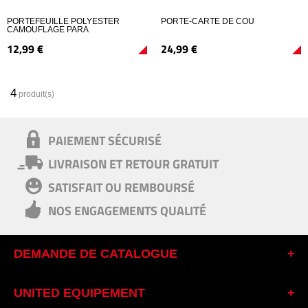
PORTEFEUILLE POLYESTER
PORTE-CARTE DE COU
CAMOUFLAGE PARA
12,
99
€
24,
99
€
4
produit(s)
PAIEMENT SÉCURISÉ
LIVRAISON ET RETOUR GRATUIT
SATISFAIT OU REMBOURSÉ
NOS ENGAGEMENTS QUALITÉ
DEMANDE DE CATALOGUE
UNITED EQUIPEMENT