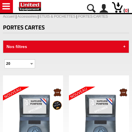
(
0
)
Accueil
|
Accessoires
|
ETUIS & POCHETTES
|
PORTES CARTES
PORTES CARTES