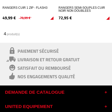
RANGERS CUIR 1 ZIP - FLASH3
RANGERS SEMI-SOUPLES CUIR
NOIR NON DOUBLEES
49,
99
€
72,
95
€
79,
99
€
4
produit(s)
PAIEMENT SÉCURISÉ
LIVRAISON ET RETOUR GRATUIT
SATISFAIT OU REMBOURSÉ
NOS ENGAGEMENTS QUALITÉ
DEMANDE DE CATALOGUE
UNITED EQUIPEMENT