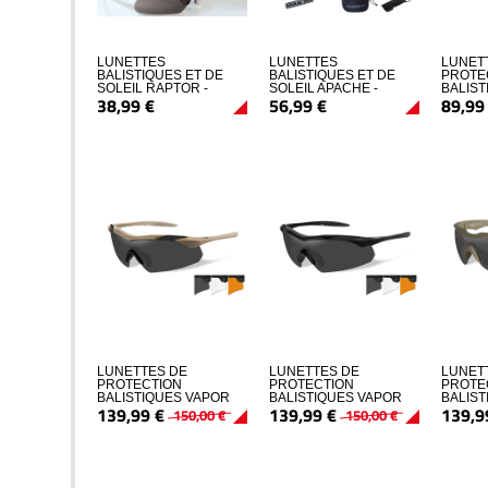
LUNETTES
LUNETTES
LUNET
BALISTIQUES ET DE
BALISTIQUES ET DE
PROTE
SOLEIL RAPTOR -
SOLEIL APACHE -
BALIS
38,
99
€
56,
99
€
89,
99
SWISSEYE
SWISSEYE
ADVAN
FUME/
LUNETTES DE
LUNETTES DE
LUNET
PROTECTION
PROTECTION
PROTE
BALISTIQUES VAPOR
BALISTIQUES VAPOR
BALIS
139,
99
€
139,
99
€
139,
9
TAN ECRANS
ECRANS NOIR
COMM 
150,
00
€
150,
00
€
FUME/INCOLORE/ORANGE
FUME/INCOLORE/ORANGE
FUME/