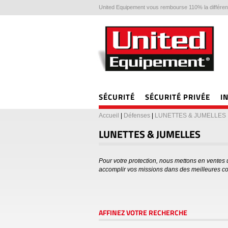
United Equipement vous rembourse 110% la différenc
SÉCURITÉ
SÉCURITÉ PRIVÉE
I
Accueil
|
Défenses
|
LUNETTES & JUMELLES
LUNETTES & JUMELLES
Pour votre protection, nous mettons en vente
accomplir vos missions dans des meilleures co
AFFINEZ VOTRE RECHERCHE