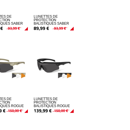
TES DE
LUNETTES DE
CTION
PROTECTION
TIQUES SABER
BALISTIQUES SABER
€
89,
99
€
CED ECRANS
ADVANCED ECRANS
93,
99
€
93,
99
€
ORANGE/ROUGE
FUME/INCOLORE/ORANGE
TES DE
LUNETTES DE
CTION
PROTECTION
TIQUES ROGUE
BALISTIQUES ROGUE
9
€
139,
99
€
TAN ECRANS
COMM NOIR ECRANS
150,
00
€
150,
00
€
INCOLORE/ORANGE
FUME/INCOLORE/ORANGE