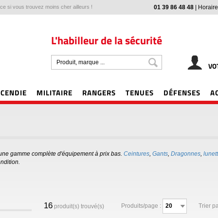
e si vous trouvez moins cher ailleurs !
01 39 86 48 48
|
Horaire
L'habilleur de la sécurité
VO
NCENDIE
MILITAIRE
RANGERS
TENUES
DÉFENSES
A
s une gamme complète d'équipement à prix bas.
Ceintures
,
Gants
,
Dragonnes
,
lunet
ndition.
16
Produits/page :
Trier pa
produit(s) trouvé(s)