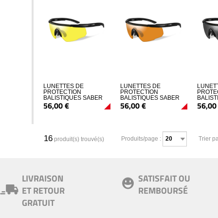
LUNETTES DE
LUNETTES DE
LUNET
PROTECTION
PROTECTION
PROTE
BALISTIQUES SABER
BALISTIQUES SABER
BALIS
56,
00
€
56,
00
€
56,
00
ADVANCED ECRAN
ADVANCED ECRAN
ADVAN
JAUNE
ORANGE
FUME
16
Produits/page :
Trier pa
produit(s) trouvé(s)
LIVRAISON
SATISFAIT OU
ET RETOUR
REMBOURSÉ
GRATUIT