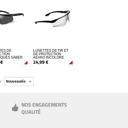
TES DE
LUNETTES DE TIR ET
CTION
DE PROTECTION
TIQUES SABER
AEARO INCOLORE
€
24,
99
€
CED ECRAN
r :
NOS ENGAGEMENTS
QUALITÉ