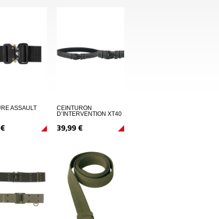
URE ASSAULT
CEINTURON
D’INTERVENTION XT40
€
39,
99
€