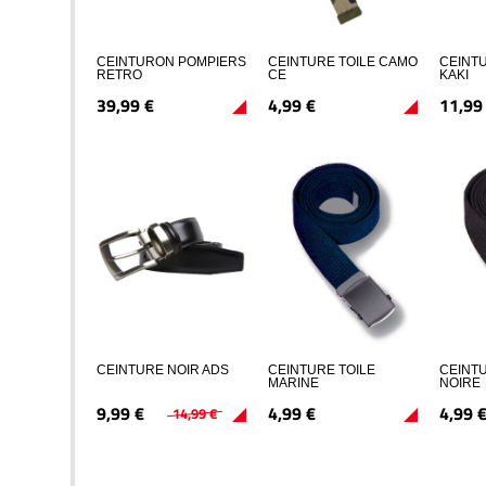
CEINTURON POMPIERS
CEINTURE TOILE CAMO
CEINT
RETRO
CE
KAKI
39,
99
€
4,
99
€
11,
99
CEINTURE NOIR ADS
CEINTURE TOILE
CEINTU
MARINE
NOIRE
9,
99
€
4,
99
€
4,
99
14,
99
€