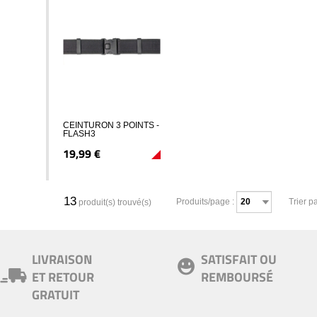
CEINTURON 3 POINTS -
FLASH3
19,
99
€
13
Produits/page :
Trier pa
produit(s) trouvé(s)
LIVRAISON
SATISFAIT OU
ET RETOUR
REMBOURSÉ
GRATUIT