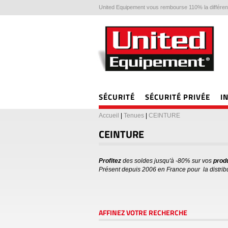
United Equipement vous rembourse 110% la différenc
SÉCURITÉ
SÉCURITÉ PRIVÉE
I
Accueil
|
Tenues
|
CEINTURE
CEINTURE
Profitez
des soldes jusqu'à -80% sur vos
produ
Présent depuis 2006 en France pour la distribu
AFFINEZ VOTRE RECHERCHE