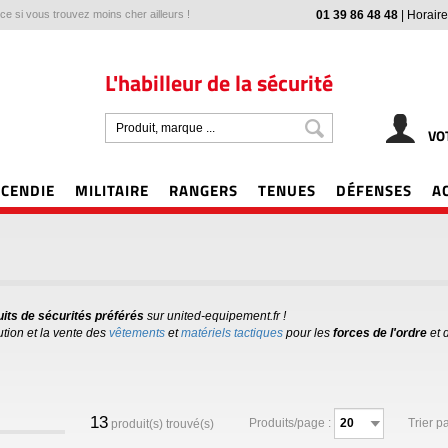
e si vous trouvez moins cher ailleurs !
01 39 86 48 48
|
Horaire
L'habilleur de la sécurité
VO
NCENDIE
MILITAIRE
RANGERS
TENUES
DÉFENSES
A
its de sécurités préférés
sur
united-equipement.fr
!
tion et la vente des
vêtements
et
matériels tactiques
pour les
forces de l'ordre
et 
13
Produits/page :
Trier pa
produit(s) trouvé(s)