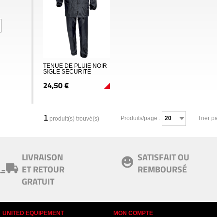
TENUE DE PLUIE NOIR
SIGLE SECURITE
24,
50
€
1
Produits/page :
Trier pa
produit(s) trouvé(s)
LIVRAISON
SATISFAIT OU
ET RETOUR
REMBOURSÉ
GRATUIT
UNITED EQUIPEMENT
MON COMPTE