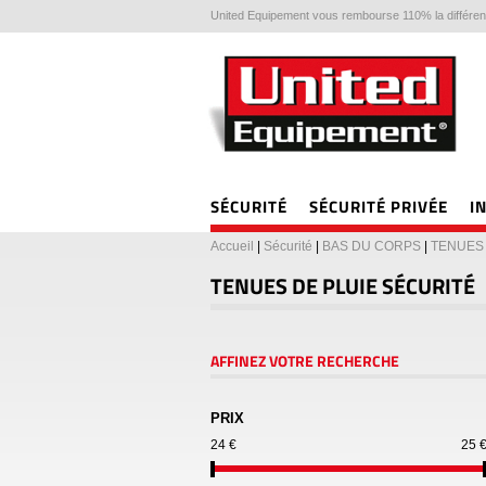
United Equipement vous rembourse 110% la différenc
SÉCURITÉ
SÉCURITÉ PRIVÉE
I
Accueil
|
Sécurité
|
BAS DU CORPS
|
TENUES 
TENUES DE PLUIE SÉCURITÉ
AFFINEZ VOTRE RECHERCHE
PRIX
24 €
25 