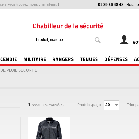
e si vous trouvez moins cher ailleurs !
01 39 86 48 48
|
Horaire
L'habilleur de la sécurité
VO
NCENDIE
MILITAIRE
RANGERS
TENUES
DÉFENSES
A
DE PLUIE SÉCURITÉ
1
Produits/page :
Trier pa
produit(s) trouvé(s)
€