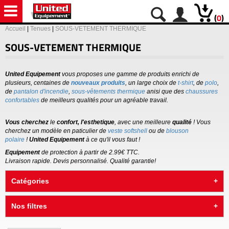
(
0
)
Accueil
|
Tenues
|
SOUS-VETEMENT THERMIQUE
SOUS-VETEMENT THERMIQUE
United Equipement
vous proposes une gamme de produits enrichi de
plusieurs, centaines de
nouveaux produits
, un large choix de
t-shirt
, de
polo
,
de
pantalon d'incendie
,
sous-
vêtements thermique
anisi que des
chaussures
confortables
de meilleurs qualités pour un agréable travail.
Vous cherchez
le
confort, l'esthetique
, avec une meilleure
qualité
! Vous
cherchez un modèle en paticulier de
veste softshell
ou de
blouson
polaire
!
United Equipement
à ce qu'il vous faut !
Equipement
de protection à partir de 2.99€ TTC.
Livraison rapide. Devis personnalisé. Qualité garantie!