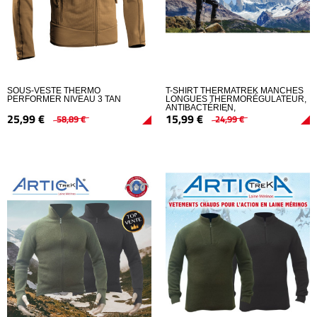
SOUS-VESTE THERMO
T-SHIRT THERMATREK MANCHES
PERFORMER NIVEAU 3 TAN
LONGUES THERMORÉGULATEUR,
ANTIBACTÉRIEN,
25,
99
€
15,
99
€
HYPOALLERGÉNIQUE ET ANTI
58,
89
€
24,
99
€
ODEUR