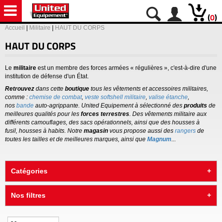
(
0
)
Accueil
|
Militaire
|
HAUT DU CORPS
HAUT DU CORPS
Le
militaire
est un membre des forces armées « régulières », c'est-à-dire d'une
institution de défense d'un État.
Retrouvez
dans cette
boutique
tous les vêtements et accessoires militaires,
comme :
chemise de combat
,
veste softshell militaire
,
valise étanche
,
nos
bande
auto-agrippante. United Equipement à sélectionné des
produits
de
meilleures qualités pour les
forces terrestres
. Des vêtements militaire aux
différents camouflages, des sacs opérationnels, ainsi que des housses à
fusil, housses à habits. Notre
magasin
vous propose aussi des
rangers
de
toutes les tailles et de meilleures marques, ainsi que
Magnum
...