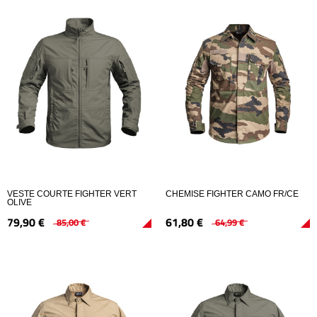
VESTE COURTE FIGHTER VERT
CHEMISE FIGHTER CAMO FR/CE
OLIVE
79,
90
€
61,
80
€
85,
00
€
64,
99
€