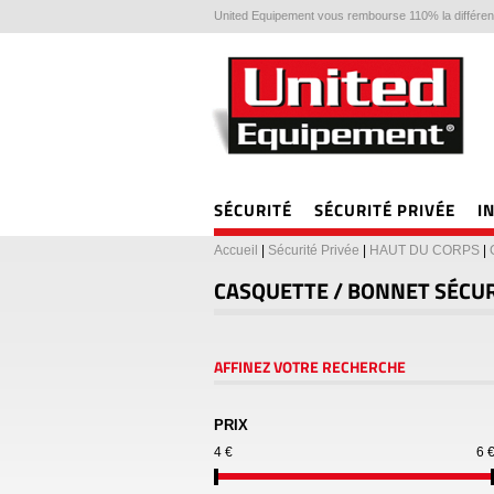
United Equipement vous rembourse 110% la différenc
SÉCURITÉ
SÉCURITÉ PRIVÉE
I
Accueil
|
Sécurité Privée
|
HAUT DU CORPS
|
CASQUETTE / BONNET SÉCUR
AFFINEZ VOTRE RECHERCHE
PRIX
4 €
6 