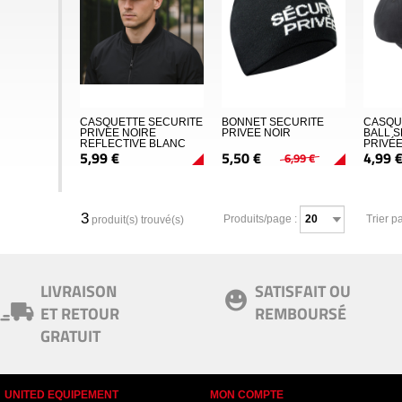
CASQUETTE SECURITE
BONNET SECURITE
CASQU
PRIVEE NOIRE
PRIVEE NOIR
BALL 
REFLECTIVE BLANC
PRIVÉ
5,
99
€
5,
50
€
4,
99
6,
99
€
3
Produits/page :
Trier pa
produit(s) trouvé(s)
LIVRAISON
SATISFAIT OU
ET RETOUR
REMBOURSÉ
GRATUIT
UNITED EQUIPEMENT
MON COMPTE