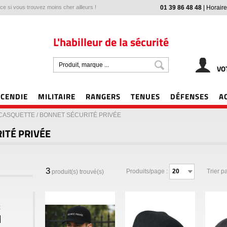
e si vous trouvez moins cher ailleurs !
01 39 86 48 48
|
Horaire
L'habilleur de la sécurité
VO
NCENDIE
MILITAIRE
RANGERS
TENUES
DÉFENSES
A
CASQUETTE / BONNET SÉCURITÉ PRIVÉE
ITÉ PRIVÉE
3
Produits/page :
Trier pa
produit(s) trouvé(s)
€